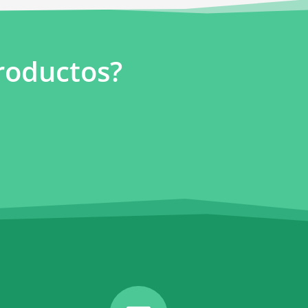
roductos?
!